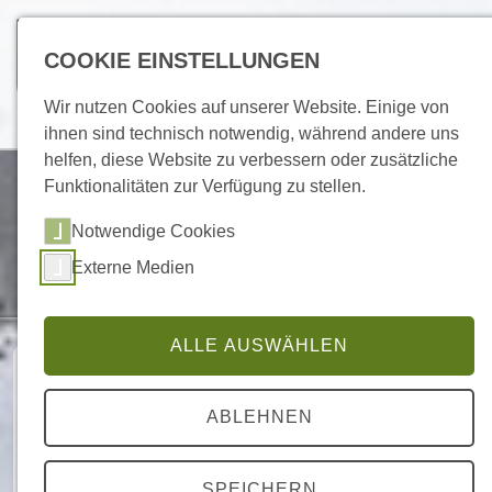
COOKIE EINSTELLUNGEN
Wir nutzen Cookies auf unserer Website. Einige von
ihnen sind technisch notwendig, während andere uns
helfen, diese Website zu verbessern oder zusätzliche
DAMFLOS
Funktionalitäten zur Verfügung zu stellen.
Nationalpark-Gemeinde
Notwendige Cookies
des Nationalpark Hunsrück-
Externe Medien
Hochwald
ALLE AUSWÄHLEN
ABLEHNEN
Damflos
Nationalpark Gemeinde
SPEICHERN