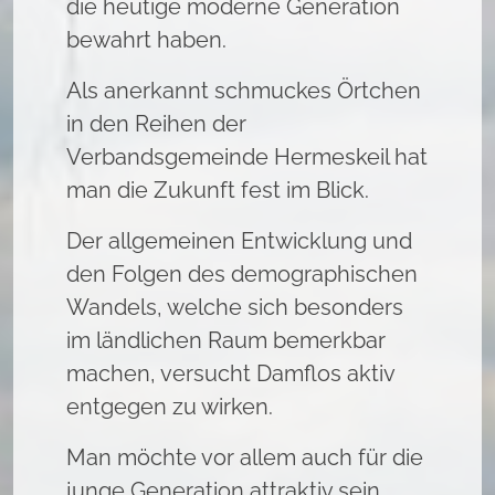
die heutige moderne Generation
bewahrt haben.
EXTERNE MEDIEN
Als anerkannt schmuckes Örtchen
Um Inhalte von Videoplattformen und Social Media
in den Reihen der
Plattformen anzeigen zu können, werden von
Verbandsgemeinde Hermeskeil hat
diesen externen Medien Cookies gesetzt.
man die Zukunft fest im Blick.
YouTube
Der allgemeinen Entwicklung und
den Folgen des demographischen
Vimeo
Wandels, welche sich besonders
im ländlichen Raum bemerkbar
machen, versucht Damflos aktiv
entgegen zu wirken.
Man möchte vor allem auch für die
junge Generation attraktiv sein.