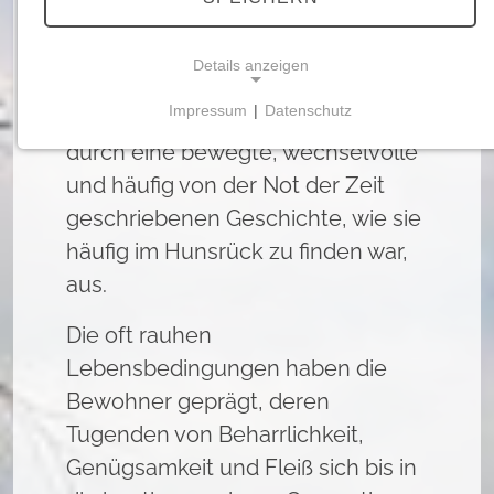
Damflos ist historisch betrachtet
eine noch sehr junge Gemeinde
Details anzeigen
von kaum mehr als 275 Jahren. Das
Impressum
|
Datenschutz
Werden von Damflos zeichnet sich
NOTWENDIGE COOKIES
durch eine bewegte, wechselvolle
Notwendige Cookies ermöglichen grundlegende
und häufig von der Not der Zeit
Funktionen und sind für die einwandfreie Funktion
geschriebenen Geschichte, wie sie
der Website erforderlich.
häufig im Hunsrück zu finden war,
Einverständnis-Cookie
aus.
Name:
Die oft rauhen
cookie_consent
Lebensbedingungen haben die
Zweck:
Bewohner geprägt, deren
Dieser Cookie speichert die ausgewählten
Einverständnis-Optionen des Benutzers
Tugenden von Beharrlichkeit,
Genügsamkeit und Fleiß sich bis in
Cookie Laufzeit:
1 Jahr